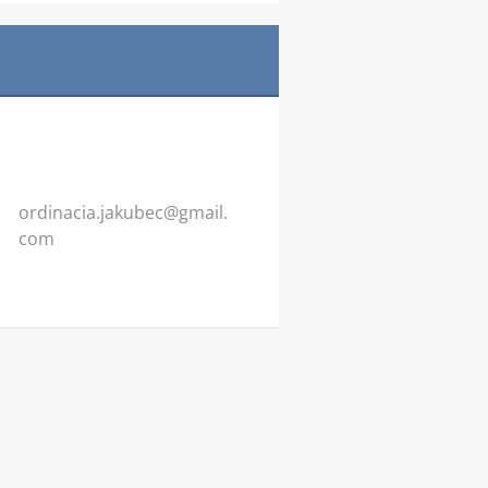
ordinaci
a.jakube
c@gmail.
com