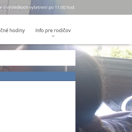
e o výsledkoch vyšetrení po 11:00 hod.
čné hodiny
Info pre rodičov