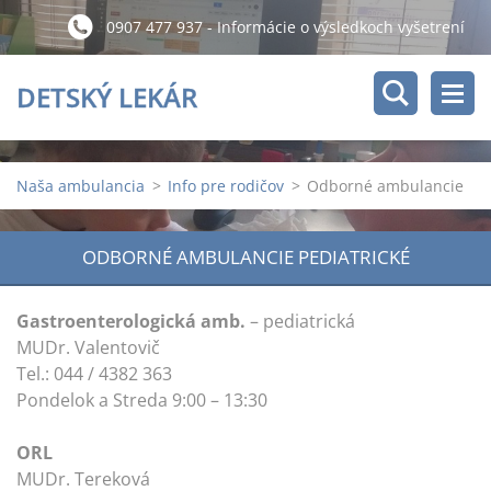
0907 477 937 - Informácie o výsledkoch vyšetrení
po 11:00 hod.
DETSKÝ LEKÁR
Naša ambulancia
>
Info pre rodičov
>
Odborné ambulancie
ODBORNÉ AMBULANCIE PEDIATRICKÉ
Gastroenterologická amb.
– pediatrická
MUDr. Valentovič
Tel.: 044 / 4382 363
Pondelok a Streda 9:00 – 13:30
ORL
MUDr. Tereková