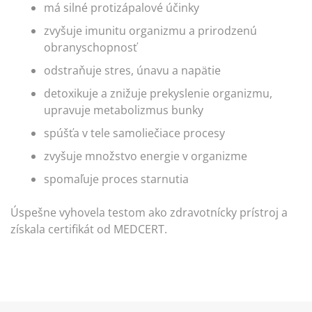
má silné protizápalové účinky
zvyšuje imunitu organizmu a prirodzenú
obranyschopnosť
odstraňuje stres, únavu a napätie
detoxikuje a znižuje prekyslenie organizmu,
upravuje metabolizmus bunky
spúšťa v tele samoliečiace procesy
zvyšuje množstvo energie v organizme
spomaľuje proces starnutia
Úspešne vyhovela testom ako zdravotnícky prístroj a
získala certifikát od MEDCERT.