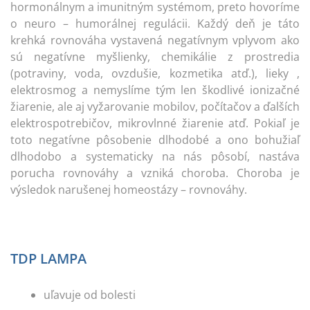
hormonálnym a imunitným systémom, preto hovoríme
o neuro – humorálnej regulácii. Každý deň je táto
krehká rovnováha vystavená negatívnym vplyvom ako
sú negatívne myšlienky, chemikálie z prostredia
(potraviny, voda, ovzdušie, kozmetika atď.), lieky ,
elektrosmog a nemyslíme tým len škodlivé ionizačné
žiarenie, ale aj vyžarovanie mobilov, počítačov a ďalších
elektrospotrebičov, mikrovlnné žiarenie atď. Pokiaľ je
toto negatívne pôsobenie dlhodobé a ono bohužiaľ
dlhodobo a systematicky na nás pôsobí, nastáva
porucha rovnováhy a vzniká choroba. Choroba je
výsledok narušenej homeostázy – rovnováhy.
TDP LAMPA
uľavuje od bolesti