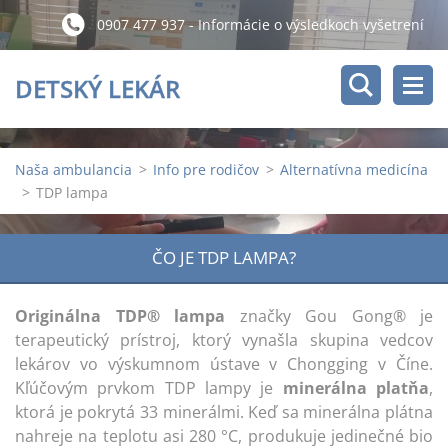
0907 477 937 - Informácie o výsledkoch vyšetrení
po 11:00 hod.
DETSKÝ LEKÁR
Naša ambulancia
>
Info pre rodičov
>
Alternatívna medicína
>
TDP lampa
ČO JE TDP LAMPA?
Originálna TDP® lampa
značky Gou Gong® je
terapeutický prístroj, ktorý vynašla skupina vedcov
lekárov vo výskumnom ústave v Chongging v Číne.
Kľúčovým prvkom TDP lampy je
minerálna platňa
,
ktorá je pokrytá 33 minerálmi. Keď sa minerálna plátna
nahreje na teplotu asi 280 °C, produkuje jedinečné bio